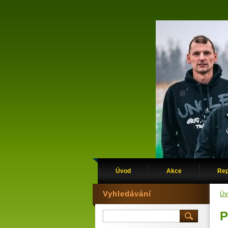
Úvod
Akce
Re
Vyhledávání
Úv
P