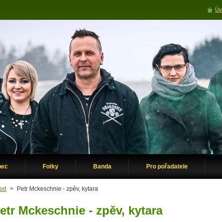
Úv
pec
Fotky
Banda
Pro pořadatele
od
>
Petr Mckeschnie - zpěv, kytara
etr Mckeschnie - zpěv, kytara