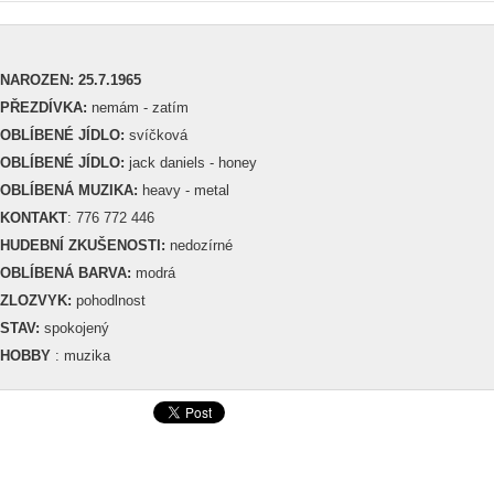
NAROZEN: 25.7.1965
PŘEZDÍVKA:
nemám - zatím
OBLÍBENÉ JÍDLO:
svíčková
OBLÍBENÉ JÍDLO:
jack daniels - honey
OBLÍBENÁ MUZIKA:
heavy - metal
KONTAKT
: 776 772 446
HUDEBNÍ ZKUŠENOSTI:
nedozírné
OBLÍBENÁ BARVA:
modrá
ZLOZVYK:
pohodlnost
STAV:
spokojený
HOBBY
: muzika