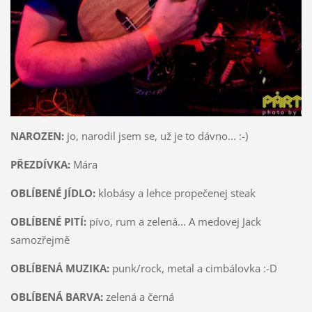
NAROZEN:
jo, narodil jsem se, už je to dávno... :-)
PŘEZDÍVKA:
Mára
OBLÍBENÉ JÍDLO:
klobásy a lehce propečenej steak
OBLÍBENÉ PITÍ:
pívo, rum a zelená... A medovej Jack
samozřejmě
OBLÍBENÁ MUZIKA:
punk/rock, metal a cimbálovka :-D
OBLÍBENÁ BARVA:
zelená a černá